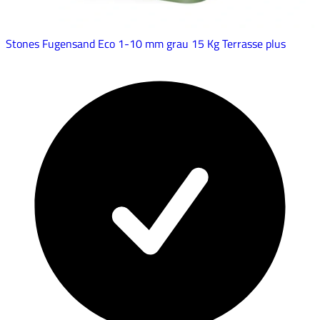
Stones Fugensand Eco 1-10 mm grau 15 Kg Terrasse plus