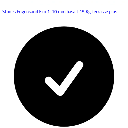
Stones Fugensand Eco 1-10 mm basalt 15 Kg Terrasse plus